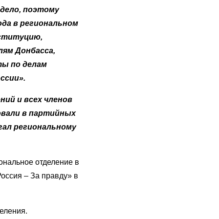
дело, поэтому
ода в региональном
нституцию,
лям Донбасса,
ты по делам
ссии».
ий и всех членов
овали в партийных
огал региональному
ональное отделение в
оссия – За правду» в
еления.