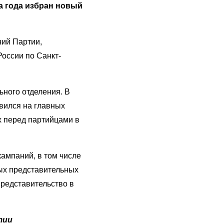
 года избран новый
ний Партии,
оссии по Санкт-
ьного отделения. В
вился на главных
х перед партийцами в
кампаний, в том числе
ых представительных
редставительство в
тии