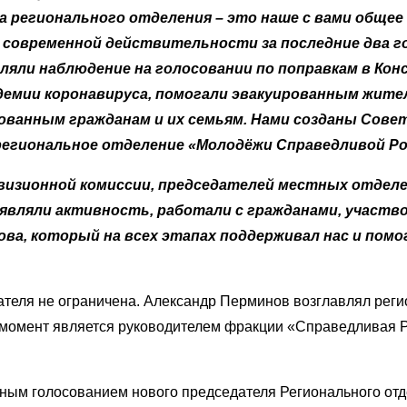
регионального отделения – это наше с вами общее 
ы современной действительности за последние два г
ляли наблюдение на голосовании по поправкам в Ко
демии коронавируса, помогали эвакуированным жите
ованным гражданам и их семьям. Нами созданы Сове
региональное отделение «Молодёжи Справедливой Ро
визионной комиссии, председателей местных отделен
являли активность, работали с гражданами, участв
ова, который на всех этапах поддерживал нас и пом
ателя не ограничена. Александр Перминов возглавлял реги
й момент является руководителем фракции «Справедливая Р
ным голосованием нового председателя Регионального отд