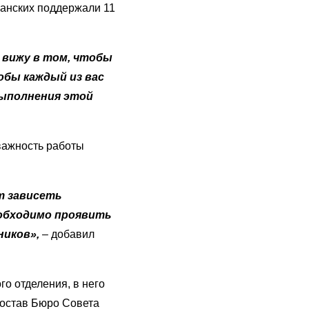
анских поддержали 11
я вижу в том, чтобы
обы каждый из вас
выполнения этой
важность работы
т зависеть
еобходимо проявить
ников»,
– добавил
о отделения, в него
состав Бюро Совета