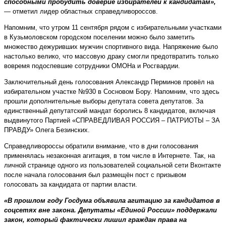
способными пробудить доверие избирателей к кандидатам»,
— отметил лидер областных справедливороссов.
Напомним, что утром 11 сентября рядом с избирательными участками
в Кузьмоловском городском поселении можно было заметить
множество дежуривших мужчин спортивного вида. Напряжение было
настолько велико, что массовую драку смогли предотвратить только
вовремя подоспевшие сотрудники ОМОНа и Росгвардии.
Заключительный день голосования Александр Перминов провёл на
избирательном участке №930 в Сосновом Бору. Напомним, что здесь
прошли дополнительные выборы депутата совета депутатов. За
единственный депутатский мандат боролись 8 кандидатов, включая
выдвинутого Партией «СПРАВЕДЛИВАЯ РОССИЯ – ПАТРИОТЫ – ЗА
ПРАВДУ» Олега Безинских.
Справедливороссы обратили внимание, что в дни голосования
применялась незаконная агитация, в том числе в Интернете. Так, на
личной странице одного из пользователей социальной сети Вконтакте
после начала голосования был размещён пост с призывом
голосовать за кандидата от партии власти.
«В прошлом году Госдума объявила агитацию за кандидатов в
соцсетях вне закона. Депутаты «Единой России» поддержали
закон, который фактически лишил граждан права на