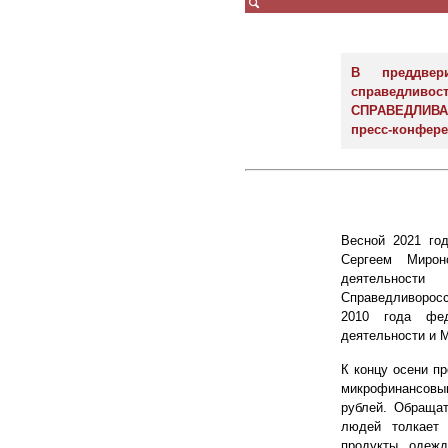
В преддвер
справедливос
СПРАВЕДЛИВ
пресс-конфере
Весной 2021 го
Сергеем Мирон
деятельност
Справедливорос
2010 года фед
деятельности и 
К концу осени п
микрофинансовым
рублей. Обраща
людей толкает 
продукты, одежд