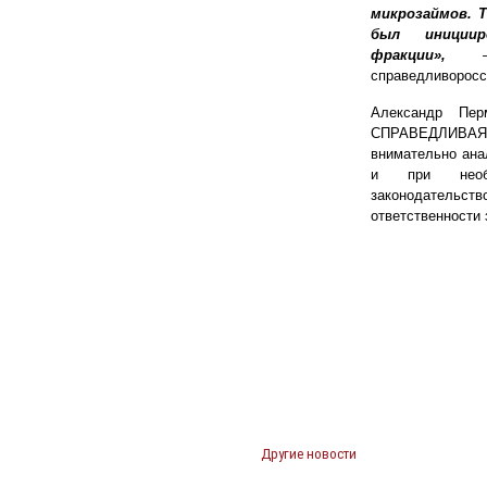
микрозаймов. 
был инициир
фракции»,
– р
справедливоросс
Александр Пер
СПРАВЕДЛИВ
внимательно ана
и при необх
законодатель
ответственности 
Другие новости