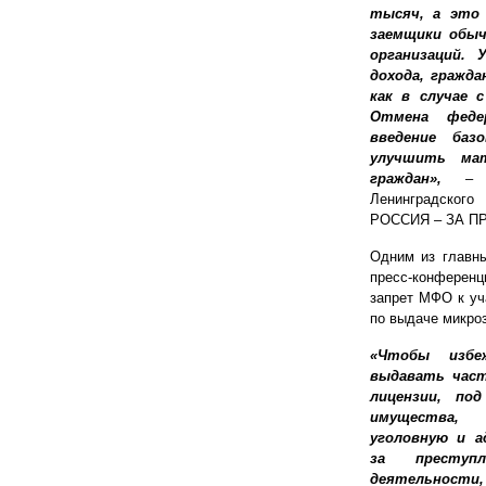
тысяч, а это 
заемщики обыч
организаций. 
дохода, гражд
как в случае 
Отмена феде
введение баз
улучшить мат
граждан»,
– 
Ленинградско
РОССИЯ – ЗА ПР
Одним из главн
пресс-конферен
запрет МФО к уч
по выдаче микро
«Чтобы изб
выдавать част
лицензии, по
имущества,
уголовную и 
за преступ
деятельност