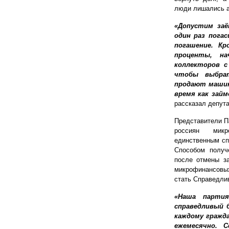
люди лишались а
«Допустим заё
один раз погас
погашение. К
проценты, на
коллекторов с
чтобы выбрат
продают машин
время как займ
рассказал депута
Представители П
россиян микр
единственным сп
Способом получ
после отмены з
микрофинансовы
стать Справедли
«Наша партия
справедливый 
каждому гражд
ежемесячно. 