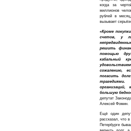
когда за черт
миллионов чело
рублей в месяц
вызывает серьёз
«Кроме покупк
счетов, у л
непредвиденн
решить финан
помощью друз
кабальный к
удовольствием
сожалению, е
погасить дол
трагедиями.
организаций,
большую бедно
депутат Законод
Алексей Фомин.
Ещё один депут
рассказал, что в
Петербурге бывал
вернуть долг, а