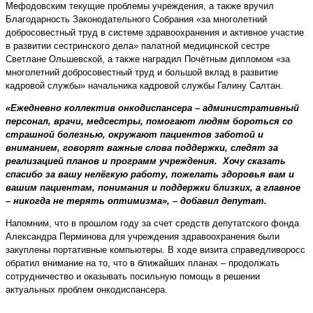
Мефодовским текущие проблемы учреждения, а также вручил
Благодарность Законодательного Собрания «за многолетний
добросовестный труд в системе здравоохранения и активное участие
в развитии сестринского дела» палатной медицинской сестре
Светлане Ольшевской, а также наградил Почётным дипломом «за
многолетний добросовестный труд и большой вклад в развитие
кадровой службы» начальника кадровой службы Галину Салтан.
«Ежедневно коллектив онкодиспансера – административный
персонал, врачи, медсестры, помогают людям бороться со
страшной болезнью, окружают пациентов заботой и
вниманием, говорят важные слова поддержки, следят за
реализацией планов и программ учреждения. Хочу сказать
спасибо за вашу нелёгкую работу, пожелать здоровья вам и
вашим пациентам, понимания и поддержки близких, а главное
– никогда не терять оптимизма», – добавил депутат.
Напомним, что в прошлом году за счет средств депутатского фонда
Александра Перминова для учреждения здравоохранения были
закуплены портативные компьютеры. В ходе визита справедливоросс
обратил внимание на то, что в ближайших планах – продолжать
сотрудничество и оказывать посильную помощь в решении
актуальных проблем онкодиспансера.