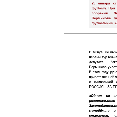
29 января ст
футболу. При 
собрания Ле
Перминова у
футбольный к
В минувшие выхо
первый тур Кубк
депутата Зак
Перминова участ
В этом году рук
приветственной 
с символикой 
РОССИЯ – ЗА ПР
«Одним из кл
регионально
Законодатель
молодёжью и
стараемся, 