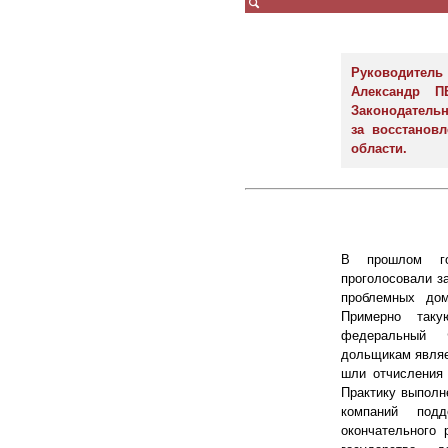
Руководител
Александр 
Законодатель
за восстанов
области.
В прошлом го
проголосовали з
проблемных дом
Примерно так
федеральный 
дольщикам являе
шли отчисления 
Практику выполн
компаний под
окончательного