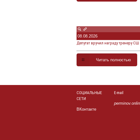
08.08.2026
Депутат вручил награду тренеру СШ
Читать полностью
СОЦИАЛЬНЫЕ
E-mail
СЕТИ
perminov.onli
ВКонтакте