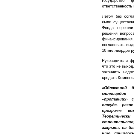
государство 
ответственность
Летом без согл
были существен
Фонда перешли
решения вопрос
финансировани
согласовать выд
10 миллиардов р
Руководители ф
что это не выхо
закончить недо
средств Компенс
«Областной 
миллиардов
«пропавших» 
откуда, разв
программ ко
Теоретическ
строительству
закрыть на бл
что пришлось