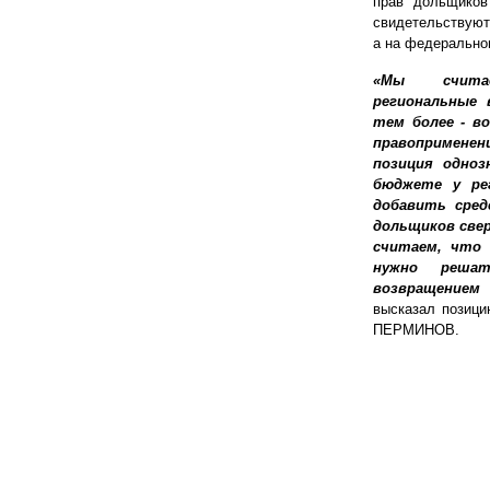
прав дольщиков
свидетельствуют
а на федерально
«Мы считае
региональные 
тем более - в
правоприменен
позиция одноз
бюджете у ре
добавить сре
дольщиков свер
считаем, что
нужно решат
возвращением 
высказал позици
ПЕРМИНОВ.