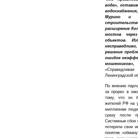
вода», оставив
водоснабжения
Мурино и Н
строительств
расширение Кол
мостов через
объектов. И
несправедлив
решение пробле
ошибок неэффе
мошенников
«Справедливая
Ленинградской 
По мнению парла
за прорех в зак
тому, что он б
жителей РФ на 
миллионам людей
сразу после пр
Системные сбои п
потеряли свои и
понятие «обман