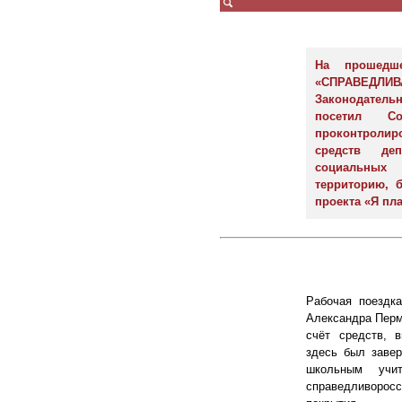
На прошедш
«СПРАВЕДЛ
Законодател
посетил С
проконтролир
средств де
социальных
территорию, 
проекта «Я пл
Рабочая поездк
Александра Перм
счёт средств, 
здесь был завер
школьным учи
справедливоросс