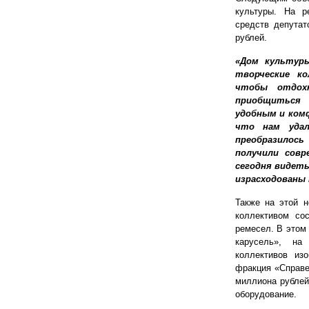
культуры. На р
средств депута
рублей.
«Дом культур
творческие ко
чтобы отдох
приобщиться
удобным и комф
что нам удал
преобразилось
получили совр
сегодня видеть
израсходованы 
Также на этой н
коллективом со
ремесел. В этом 
карусель», на
коллективов изо
фракция «Справе
миллиона рублей
оборудование.