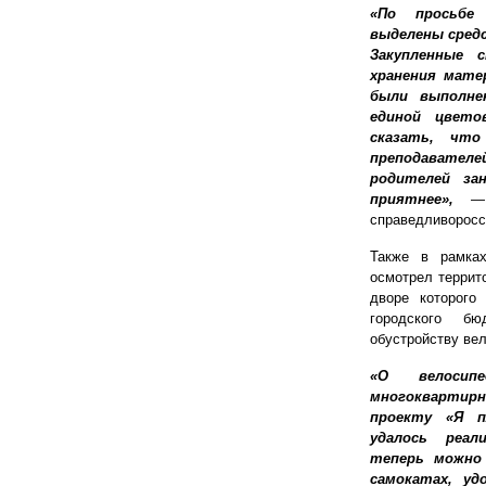
«По просьбе
выделены средс
Закупленные 
хранения мате
были выполне
единой цвето
сказать, чт
преподавателе
родителей за
приятнее»,
—
справедливоросс
Также в рамках
осмотрел террит
дворе которого
городского б
обустройству ве
«О велосип
многоквартирн
проекту «Я п
удалось реал
теперь можно 
самокатах, уд