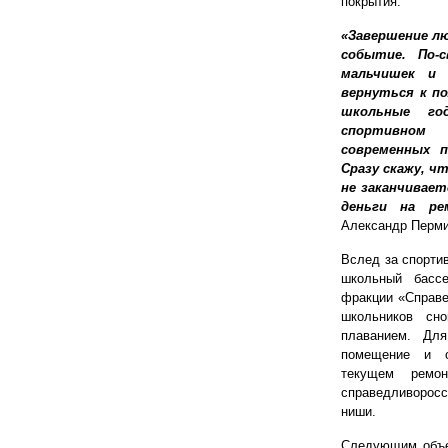
покрытия.
«Завершение лю
событие. По-
мальчишек и 
вернуться к п
школьные г
спортивном 
современных 
Сразу скажу, ч
не заканчивает
деньги на ре
Александр Перми
Вслед за спорти
школьный бассе
фракции «Справе
школьников сно
плаванием. Для
помещение и о
текущем ремо
справедливоросс
ниши.
Следующим объек