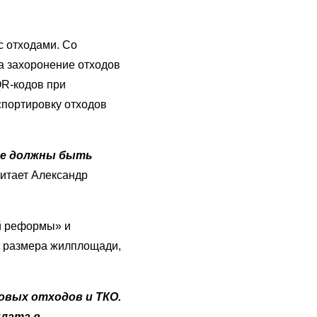
с отходами. Со
на захоронение отходов
QR-кодов при
спортировку отходов
ние должны быть
читает Александр
ой реформы» и
от размера жилплощади,
овых отходов и ТКО.
плата в