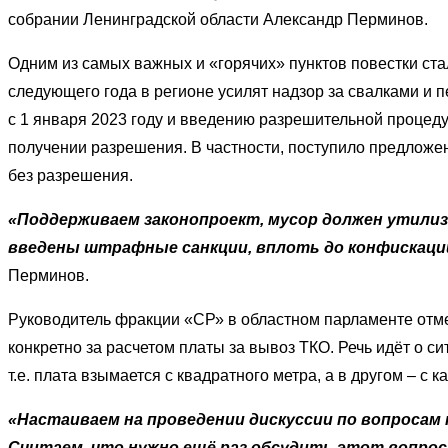
собрании Ленинградской области Александр Перминов.
Одним из самых важных и «горячих» пунктов повестки ста
следующего года в регионе усилят надзор за свалками и п
с 1 января 2023 году и введению разрешительной проце
получении разрешения. В частности, поступило предложе
без разрешения.
«Поддерживаем законопроект, мусор должен утилиз
введены штрафные санкции, вплоть до конфискаци
Перминов.
Руководитель фракции «СР» в областном парламенте отм
конкретно за расчетом платы за вывоз ТКО. Речь идёт о с
т.е. плата взымается с квадратного метра, а в другом – с 
«Настаиваем на проведении дискуссии по вопросам
Считаем, что нужно ещё раз обсудить этот вопрос 