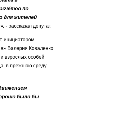
расчётов по
о для жителей
»,
- рассказал депутат.
т, инициатором
ия» Валерия Коваленко
 и взрослых особей
да, в прежнюю среду
одвижением
хорошо было бы