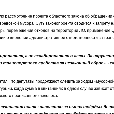
ло рассмотрение проекта областного закона об обращении 
еревозкой мусора. Суть законопроекта сводится к запрету 
дуры перемещения отходов на территории ЛО, применение 
нии о введении административной ответственности за тран
ироваться, а не складироваться в лесах. За наруше
и транспортного средства за незаконный сброс»,
- с
етил, что депутаты продолжают следить за ходом «мусорн
итуации, когда сумма в квитанциях в одном случае зависит 
каждого прописанного человека.
 начисления платы населению за вывоз твёрдых быт
с населением и определиться, как будет взиматься 