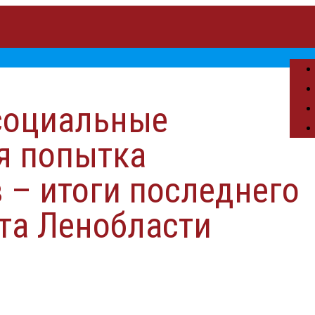
социальные
я попытка
 – итоги последнего
та Ленобласти